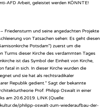
 anti-AFD Arbeit, geleistet werden KÖNNTE!
 – Friedensturm und seine angedachten Projekte
schleierung von Tatsachen sehen: Es geht diesen
 Garnisonkirche Potsdam“) zuerst um die
hen Turms dieser Kirche des verdammten Tages
kirche ist das Symbol der Einheit von Kirche,
on fatal in sich. In dieser Kirche wurden die
gnet und sie hat als rechtsradikaler
marer Republik gedient.“ Sagt der bekannte
rchitekturtheorie Prof. Philipp Oswalt in einer
s am 20.6.2019. LINK (Quelle:
kultur.de/philipp-oswalt-zum-wiederaufbau-der-