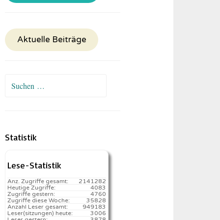
Aktuelle Beiträge
Suchen
nach:
Statistik
Lese-Statistik
Anz. Zugriffe gesamt:
2141282
Heutige Zugriffe:
4083
Zugriffe gestern:
4760
Zugriffe diese Woche:
35828
Anzahl Leser gesamt:
949183
Leser(sitzungen) heute:
3006️
Leser gestern:
3878