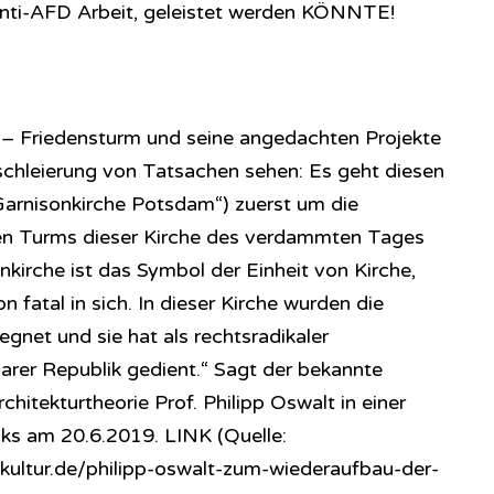
 anti-AFD Arbeit, geleistet werden KÖNNTE!
 – Friedensturm und seine angedachten Projekte
schleierung von Tatsachen sehen: Es geht diesen
 Garnisonkirche Potsdam“) zuerst um die
hen Turms dieser Kirche des verdammten Tages
kirche ist das Symbol der Einheit von Kirche,
on fatal in sich. In dieser Kirche wurden die
gnet und sie hat als rechtsradikaler
marer Republik gedient.“ Sagt der bekannte
rchitekturtheorie Prof. Philipp Oswalt in einer
s am 20.6.2019. LINK (Quelle:
kultur.de/philipp-oswalt-zum-wiederaufbau-der-