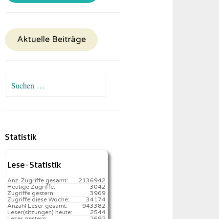
Aktuelle Beiträge
Suchen
nach:
Statistik
Lese-Statistik
Anz. Zugriffe gesamt:
2136942
Heutige Zugriffe:
3042
Zugriffe gestern:
3969
Zugriffe diese Woche:
34174
Anzahl Leser gesamt:
943382
Leser(sitzungen) heute:
2544️
Leser gestern:
2692