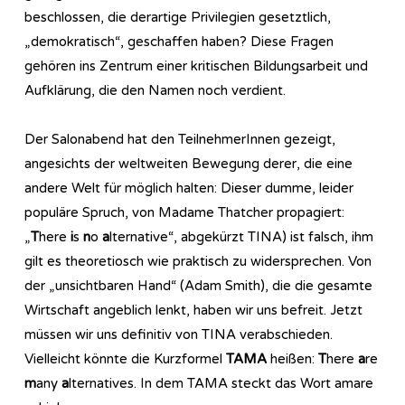
beschlossen, die derartige Privilegien gesetztlich,
„demokratisch“, geschaffen haben? Diese Fragen
gehören ins Zentrum einer kritischen Bildungsarbeit und
Aufklärung, die den Namen noch verdient.
Der Salonabend hat den TeilnehmerInnen gezeigt,
angesichts der weltweiten Bewegung derer, die eine
andere Welt für möglich halten: Dieser dumme, leider
populäre Spruch, von Madame Thatcher propagiert:
„
T
here
i
s
n
o
a
lternative“, abgekürzt TINA) ist falsch, ihm
gilt es theoretiosch wie praktisch zu widersprechen. Von
der „unsichtbaren Hand“ (Adam Smith), die die gesamte
Wirtschaft angeblich lenkt, haben wir uns befreit. Jetzt
müssen wir uns definitiv von TINA verabschieden.
Vielleicht könnte die Kurzformel
TAMA
heißen:
T
here
a
re
m
any
a
lternatives. In dem TAMA steckt das Wort amare