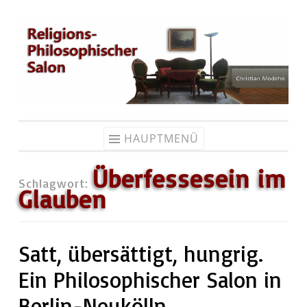
Zum
Inhalt
springen
HAUPTMENÜ
Überfessesein im
Schlagwort:
Glauben
Satt, übersättigt, hungrig.
Ein Philosophischer Salon in
Berlin-Neukölln.