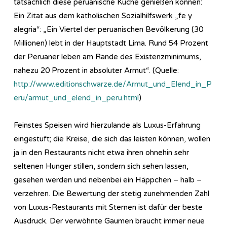
tatsächlich diese peruanische Küche genießen können:
Ein Zitat aus dem katholischen Sozialhilfswerk „fe y
alegria“: „Ein Viertel der peruanischen Bevölkerung (30
Millionen) lebt in der Hauptstadt Lima. Rund 54 Prozent
der Peruaner leben am Rande des Existenzminimums,
nahezu 20 Prozent in absoluter Armut“. (Quelle:
http://www.editionschwarze.de/Armut_und_Elend_in_P
eru/armut_und_elend_in_peru.html
)
Feinstes Speisen wird hierzulande als Luxus-Erfahrung
eingestuft; die Kreise, die sich das leisten können, wollen
ja in den Restaurants nicht etwa ihren ohnehin sehr
seltenen Hunger stillen, sondern sich sehen lassen,
gesehen werden und nebenbei ein Häppchen – halb –
verzehren. Die Bewertung der stetig zunehmenden Zahl
von Luxus-Restaurants mit Sternen ist dafür der beste
Ausdruck. Der verwöhnte Gaumen braucht immer neue