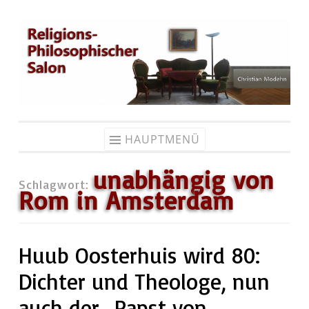
Zum
Inhalt
springen
HAUPTMENÜ
unabhängig von
Schlagwort:
Rom in Amsterdam
Huub Oosterhuis wird 80:
Dichter und Theologe, nun
auch der „Papst von