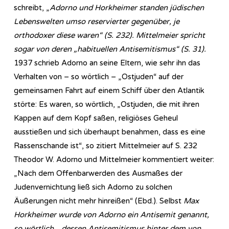
schreibt, „
Adorno und Horkheimer standen jüdischen
Lebenswelten umso reservierter gegenüber, je
orthodoxer diese waren“ (S. 232). Mittelmeier spricht
sogar von deren „habituellen Antisemitismus“ (S. 31).
1937 schrieb Adorno an seine Eltern, wie sehr ihn das
Verhalten von – so wörtlich – „Ostjuden“ auf der
gemeinsamen Fahrt auf einem Schiff über den Atlantik
störte: Es waren, so wörtlich, „Ostjuden, die mit ihren
Kappen auf dem Kopf saßen, religiöses Geheul
ausstießen und sich überhaupt benahmen, dass es eine
Rassenschande ist“, so zitiert Mittelmeier auf S. 232
Theodor W. Adorno und Mittelmeier kommentiert weiter:
„Nach dem Offenbarwerden des Ausmaßes der
Judenvernichtung ließ sich Adorno zu solchen
Äußerungen nicht mehr hinreißen“ (Ebd.). Selbst
Max
Horkheimer wurde von Adorno ein Antisemit genannt,
so wörtlich, „dessen Antisemitismus hinter dem von