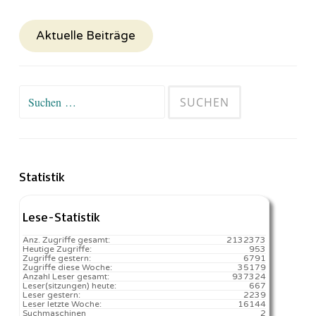
Aktuelle Beiträge
Suchen
nach:
Statistik
Lese-Statistik
Anz. Zugriffe gesamt:
2132373
Heutige Zugriffe:
953
Zugriffe gestern:
6791
Zugriffe diese Woche:
35179
Anzahl Leser gesamt:
937324
Leser(sitzungen) heute:
667️
Leser gestern:
2239
Leser letzte Woche:
16144️
Suchmaschinen
2