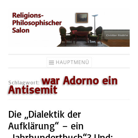
Zum
Inhalt
springen
HAUPTMENÜ
war Adorno ein
Schlagwort:
Antisemit
Die „Dialektik der
Aufklärung“ – ein
„Jahrhundertbuch“? Und: