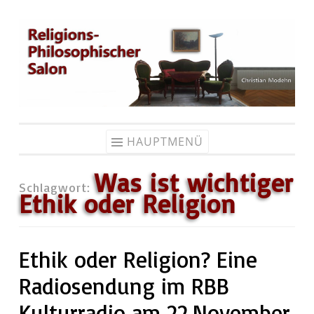
Zum
Inhalt
springen
HAUPTMENÜ
Was ist wichtiger
Schlagwort:
Ethik oder Religion
Ethik oder Religion? Eine
Ra­dio­sen­dung im RBB
Kulturradio am 22.November