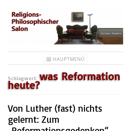
Zum
Inhalt
springen
HAUPTMENÜ
was Reformation
Schlagwort:
heute?
Von Luther (fast) nichts
gelernt: Zum
„Reformationsgedenken“