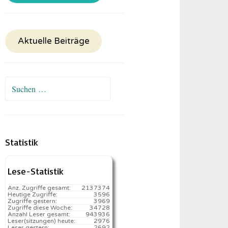
Aktuelle Beiträge
Suchen
nach:
Statistik
Lese-Statistik
Anz. Zugriffe gesamt:
2137374
Heutige Zugriffe:
3596
Zugriffe gestern:
3969
Zugriffe diese Woche:
34728
Anzahl Leser gesamt:
943936
Leser(sitzungen) heute:
2976️
Leser gestern:
2692