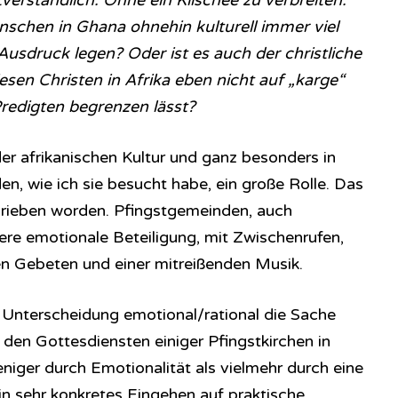
tverständlich. Ohne ein Klischee zu verbreiten:
nschen in Ghana ohnehin kulturell immer viel
usdruck legen? Oder ist es auch der christliche
iesen Christen in Afrika eben nicht auf „karge“
Predigten begrenzen lässt?
der afrikanischen Kultur und ganz besonders in
n, wie ich sie besucht habe, ein große Rolle. Das
hrieben worden. Pfingstgemeinden, auch
kere emotionale Beteiligung, mit Zwischenrufen,
 Gebeten und einer mitreißenden Musik.
e Unterscheidung emotional/rational die Sache
 in den Gottesdiensten einiger Pfingstkirchen in
iger durch Emotionalität als vielmehr durch eine
in sehr konkretes Eingehen auf praktische