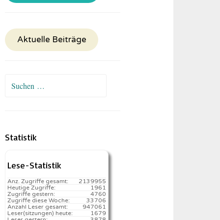
Aktuelle Beiträge
Suchen
nach:
Statistik
Lese-Statistik
Anz. Zugriffe gesamt:
2139955
Heutige Zugriffe:
1961
Zugriffe gestern:
4760
Zugriffe diese Woche:
33706
Anzahl Leser gesamt:
947061
Leser(sitzungen) heute:
1679️
Leser gestern:
3878