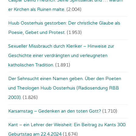
Caspar David Friedrich: Seine Spiritualität und … warum
er Kirchen als Ruinen malte.
(2.004)
Huub Oosterhuis gestorben: Der christliche Glaube als
Poesie, Gebet und Protest.
(1.953)
Sexueller Missbrauch durch Kleriker – Hinweise zur
Geschichte einer verdrängten und verleugneten
katholischen Tradition.
(1.891)
Der Sehnsucht einen Namen geben. Über den Poeten
und Theologen Huub Oosterhuis (Ra­dio­sen­dung RBB
2003).
(1.826)
Karsamstag – Gedenken an den toten Gott?
(1.710)
Kant – ein Lehrer der Weisheit: Ein Beitrag zu Kants 300.
Geburtstag am 22.4.2024
(1.674)