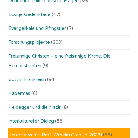
Dringende philosophische Fragen
(39)
Eckige Gedenktage
(47)
Evangelikale und Pfingstler
(7)
Forschungsprojekte
(300)
Freisinnige Christen – eine freisinnige Kirche: Die
Remonstranten
(9)
Gott in Frankreich
(94)
Habermas
(6)
Heidegger und die Nazis
(8)
Interkultureller Dialog
(58)
Interviews mit Prof. Wilhelm Gräb (✝ 2023)
(66)