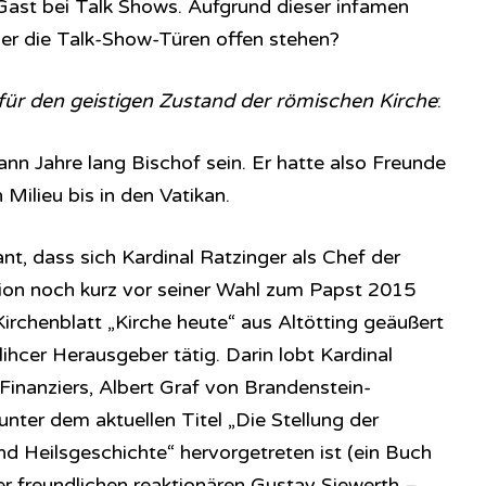
Gast bei Talk Shows. Aufgrund dieser infamen
r die Talk-Show-Türen offen stehen?
, für den geistigen Zustand der römischen Kirche
:
nn Jahre lang Bischof sein. Er hatte also Freunde
 Milieu bis in den Vatikan.
ant, dass sich Kardinal Ratzinger als Chef der
on noch kurz vor seiner Wahl zum Papst 2015
irchenblatt „Kirche heute“ aus Altötting geäußert
lihcer Herausgeber tätig. Darin lobt Kardinal
 Finanziers, Albert Graf von Brandenstein-
unter dem aktuellen Titel „Die Stellung der
nd Heilsgeschichte“ hervorgetreten ist (ein Buch
r freundlichen reaktionären Gustav Siewerth –