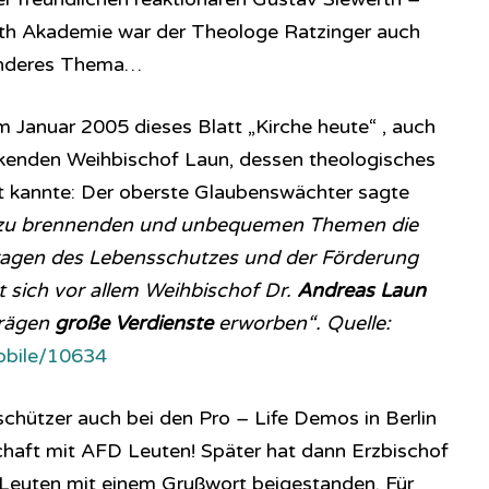
rth Akademie war der Theologe Ratzinger auch
 anderes Thema…
im Januar 2005 dieses Blatt „Kirche heute“ , auch
rkenden Weihbischof Laun, dessen theologisches
gut kannte: Der oberste Glaubenswächter sagte
 zu brennenden und unbequemen Themen die
Fragen des Lebensschutzes und der Förderung
t sich vor allem Weihbischof Dr.
Andreas Laun
trägen
große Verdienste
erworben“. Quelle:
obile/10634
chützer auch bei den Pro – Life Demos in Berlin
schaft mit AFD Leuten! Später hat dann Erzbischof
 Leuten mit einem Grußwort beigestanden. Für