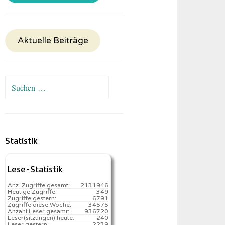
Aktuelle Beiträge
Suchen
nach:
Statistik
Lese-Statistik
Anz. Zugriffe gesamt:
2131946
Heutige Zugriffe:
349
Zugriffe gestern:
6791
Zugriffe diese Woche:
34575
Anzahl Leser gesamt:
936720
Leser(sitzungen) heute:
240️
Leser gestern:
2239