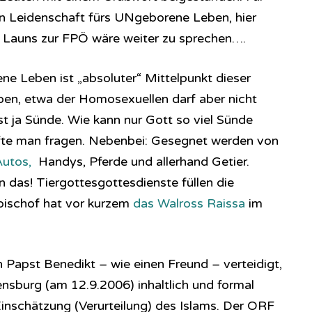
hen Leidenschaft fürs UNgeborene Leben, hier
 Launs zur FPÖ wäre weiter zu sprechen….
ne Leben ist „absoluter“ Mittelpunkt dieser
en, etwa der Homosexuellen darf aber nicht
t ja Sünde. Wie kann nur Gott so viel Sünde
rfte man fragen. Nebenbei: Gesegnet werden von
utos,
Handys, Pferde und allerhand Getier.
 das! Tiergottesgottesdienste füllen die
ischof hat vor kurzem
das Walross Raissa
im
 Papst Benedikt – wie einen Freund – verteidigt,
ensburg (am 12.9.2006) inhaltlich und formal
r Einschätzung (Verurteilung) des Islams. Der ORF