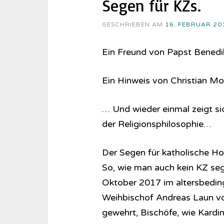
Segen für KZs.
GESCHRIEBEN AM
16. FEBRUAR 20
Ein Freund von Papst Benedik
Ein Hinweis von Christian M
… Und wieder einmal zeigt sic
der Re­li­gi­ons­phi­lo­so­phie…
Der Segen für katholische Ho
So, wie man auch kein KZ seg
Oktober 2017 im altersbedin
Weihbischof Andreas Laun vo
gewehrt, Bischöfe, wie Kardi