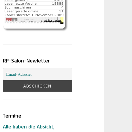
Leser letzte Woche:
18885️
Suchmaschinen
4
Leser gerade online:
11
Zähler startete:
1. November 2009
RP-Salon-Newletter
Termine
Alle haben die Absicht,