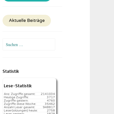
Aktuelle Beiträge
Suchen
nach:
Statistik
Lese-Statistik
Anz. Zugriffe gesamt:
2141034
Heutige Zugriffe:
3717
Zugriffe gestern:
4760
Zugriffe diese Woche:
35462
Anzahl Leser gesamt:
948817
Leser(sitzungen) heute:
2758️
Leser gestern:
3878