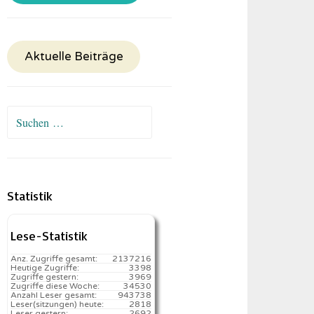
Aktuelle Beiträge
Suchen
nach:
Statistik
Lese-Statistik
Anz. Zugriffe gesamt:
2137216
Heutige Zugriffe:
3398
Zugriffe gestern:
3969
Zugriffe diese Woche:
34530
Anzahl Leser gesamt:
943738
Leser(sitzungen) heute:
2818️
Leser gestern:
2692