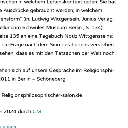
enschen in welchem Lebenskontext reden. Sie hat
öse Ausdrücke gebraucht werden, in welchem
bensform“ (in: Ludwig Wittgensein, Junius Verlag,
ellung im Schwules Museum Berlin , S. 134).
Seite 135 an eine Tagebuch Notiz Wittgensteins:
t die Frage nach dem Sinn des Lebens verstehen.
 sehen, dass es mit den Tatsachen der Welt noch
en sich auf unsere Gespräche im Re­li­gi­ons­phi­
. 2011 in Berlin – Schöneberg.
 Religionsphilosophischer-salon.de
er 2024 durch
CM
GLAUBEN