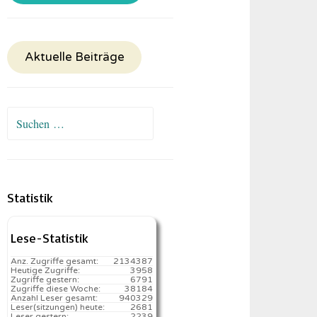
Aktuelle Beiträge
Suchen
nach:
Statistik
Lese-Statistik
Anz. Zugriffe gesamt:
2134387
Heutige Zugriffe:
3958
Zugriffe gestern:
6791
Zugriffe diese Woche:
38184
Anzahl Leser gesamt:
940329
Leser(sitzungen) heute:
2681️
Leser gestern:
2239