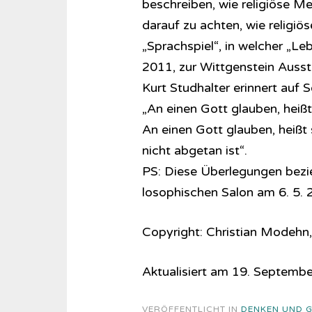
beschreiben, wie religiöse M
darauf zu achten, wie religi
„Sprachspiel“, in welcher „Le
2011, zur Wittgenstein Ausst
Kurt Studhalter erinnert auf 
„An einen Gott glauben, heiß
An einen Gott glauben, heißt
nicht abgetan ist“.
PS: Diese Überlegungen bezieh
lo­so­phi­sch­en Salon am 6. 5
Copyright: Christian Modehn,
Aktualisiert am 19. Septemb
VERÖFFENTLICHT IN
DENKEN UND 