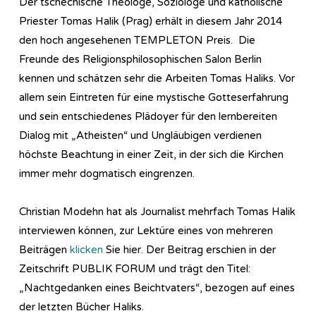
Der tschechische Theologe, Soziologe und katholische
Priester Tomas Halik (Prag) erhält in diesem Jahr 2014
den hoch angesehenen TEMPLETON Preis. Die
Freunde des Re­li­gi­ons­phi­lo­so­phi­sch­en Salon Berlin
kennen und schätzen sehr die Arbeiten Tomas Haliks. Vor
allem sein Eintreten für eine mystische Gotteserfahrung
und sein entschiedenes Plädoyer für den lernbereiten
Dialog mit „Atheisten“ und Ungläubigen verdienen
höchste Beachtung in einer Zeit, in der sich die Kirchen
immer mehr dogmatisch eingrenzen.
Christian Modehn hat als Journalist mehrfach Tomas Halik
interviewen können, zur Lektüre eines von mehreren
Beiträgen
klicken
Sie hier. Der Beitrag erschien in der
Zeitschrift PUBLIK FORUM und trägt den Titel:
„Nachtgedanken eines Beichtvaters“, bezogen auf eines
der letzten Bücher Haliks.