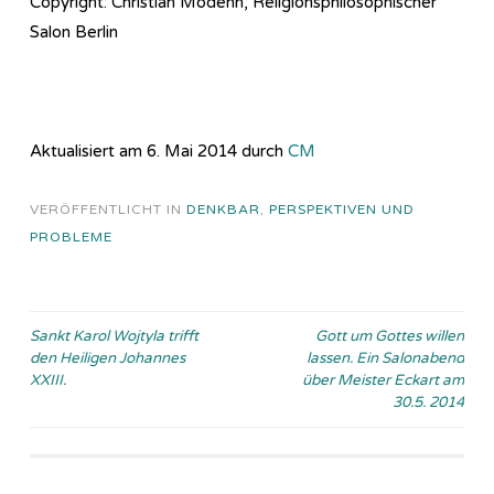
Copyright: Christian Modehn, Religionsphilosophischer
Salon Berlin
Aktualisiert am 6. Mai 2014 durch
CM
VERÖFFENTLICHT IN
DENKBAR
,
PERSPEKTIVEN UND
PROBLEME
Beitragsnavigation
Sankt Karol Wojtyla trifft
Gott um Gottes willen
den Heiligen Johannes
lassen. Ein Salonabend
XXIII.
über Meister Eckart am
30.5. 2014