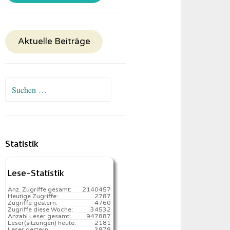
Aktuelle Beiträge
Suchen
nach:
Statistik
Lese-Statistik
Anz. Zugriffe gesamt:
2140457
Heutige Zugriffe:
2787
Zugriffe gestern:
4760
Zugriffe diese Woche:
34532
Anzahl Leser gesamt:
947887
Leser(sitzungen) heute:
2181️
Leser gestern:
3878