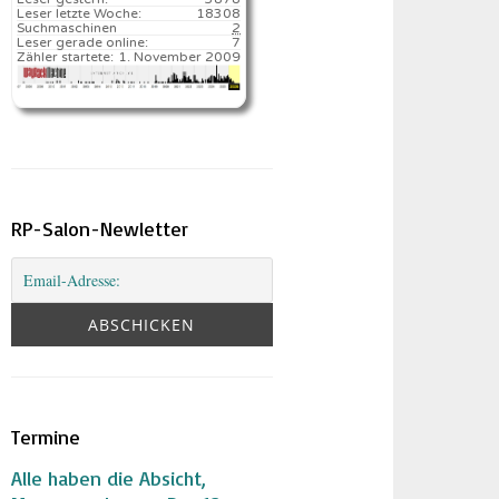
Leser letzte Woche:
18308️
Suchmaschinen
2
Leser gerade online:
7
Zähler startete:
1. November 2009
RP-Salon-Newletter
Termine
Alle haben die Absicht,