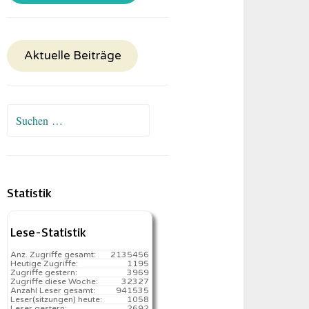
Aktuelle Beiträge
Suchen
nach:
Statistik
Lese-Statistik
Anz. Zugriffe gesamt:
2135456
Heutige Zugriffe:
1195
Zugriffe gestern:
3969
Zugriffe diese Woche:
32327
Anzahl Leser gesamt:
941535
Leser(sitzungen) heute:
1058️
Leser gestern:
2692