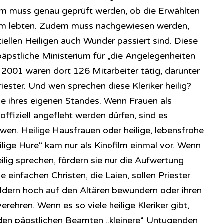
um muss genau geprüft werden, ob die Erwählten
mm lebten. Zudem muss nachgewiesen werden,
iellen Heiligen auch Wunder passiert sind. Diese
päpstliche Ministerium für „die Angelegenheiten
 2001 waren dort 126 Mitarbeiter tätig, darunter
riester. Und wen sprechen diese Kleriker heilig?
ge ihres eigenen Standes. Wenn Frauen als
ffiziell angefleht werden dürfen, sind es
en. Heilige Hausfrauen oder heilige, lebensfrohe
eilige Hure“ kam nur als Kinofilm einmal vor. Wenn
heilig sprechen, fördern sie nur die Aufwertung
 einfachen Christen, die Laien, sollen Priester
ildern hoch auf den Altären bewundern oder ihren
rehren. Wenn es so viele heilige Kleriker gibt,
en päpstlichen Beamten „kleinere“ Untugenden