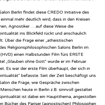
Salon Berlin findet diese CREDO Initiative des
einmal mehr deutlich wird, dass in den Kreisen
nen, Agnostiker … auf diese Weise die
ritualität ins Blickfeld rückt und anschaulich
lt. Über die Frage einer „atheistischen
es Re­li­gi­ons­phi­lo­so­phi­sch­en Salons Berlin im
 (HVD) einen Halbstunden Film fürs ERSTE
itel „Glauben ohne Gott“ wurde er im Februar
. Es war der erste Film überhaupt, der sich in
ritualität“ befasste. Seit der Zeit beschäftigt uns
ch­en Salon die Frage, wie Gespräche zwischen
 Menschen heute in Berlin z.B. sinnvoll gestaltet
ritualität ist dabei ein Hauptthema, angestoßen
n Bücher des Pariser (agnostischen) Philosophen