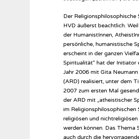
Der Religionsphilosophische 
HVD äußerst beachtlich. Weil 
der HumanistInnen, AtheistIn
persönliche, humanistische Spi
erscheint in der ganzen Vielfa
Spiritualität“ hat der Initiator d
Jahr 2006 mit Gita Neumann
(ARD) realisiert, unter dem T
2007 zum ersten Mal gesendet
der ARD mit „atheistischer Spi
im Re­li­gi­ons­phi­lo­so­phi­s
religiösen und nichtreligiösen
werden können. Das Thema Spi
auch durch die hervorragende