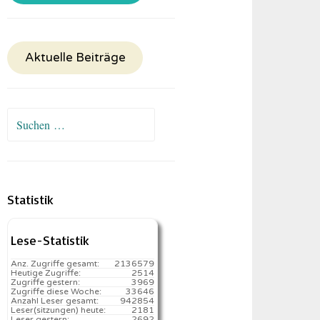
Aktuelle Beiträge
Suchen
nach:
Statistik
Lese-Statistik
Anz. Zugriffe gesamt:
2136579
Heutige Zugriffe:
2514
Zugriffe gestern:
3969
Zugriffe diese Woche:
33646
Anzahl Leser gesamt:
942854
Leser(sitzungen) heute:
2181️
Leser gestern:
2692