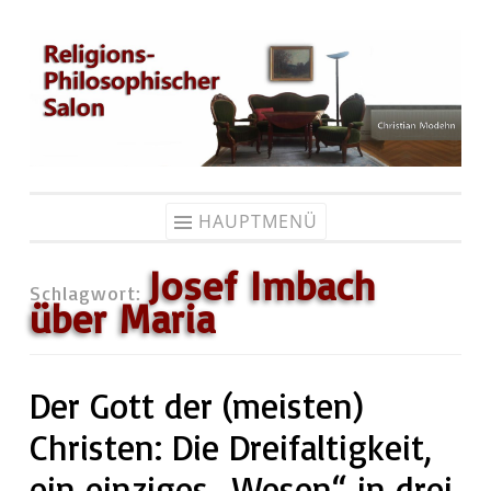
Zum
Inhalt
springen
HAUPTMENÜ
Josef Imbach
Schlagwort:
über Maria
Der Gott der (meisten)
Christen: Die Dreifaltigkeit,
ein einziges „Wesen“ in drei