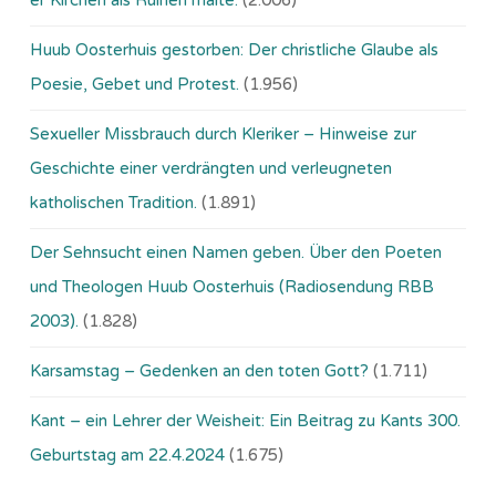
er Kirchen als Ruinen malte.
(2.006)
Huub Oosterhuis gestorben: Der christliche Glaube als
Poesie, Gebet und Protest.
(1.956)
Sexueller Missbrauch durch Kleriker – Hinweise zur
Geschichte einer verdrängten und verleugneten
katholischen Tradition.
(1.891)
Der Sehnsucht einen Namen geben. Über den Poeten
und Theologen Huub Oosterhuis (Ra­dio­sen­dung RBB
2003).
(1.828)
Karsamstag – Gedenken an den toten Gott?
(1.711)
Kant – ein Lehrer der Weisheit: Ein Beitrag zu Kants 300.
Geburtstag am 22.4.2024
(1.675)