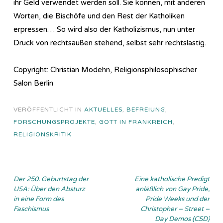
ihr Geld verwendet werden soll. Sie können, mit anderen
Worten, die Bischöfe und den Rest der Katholiken
erpressen… So wird also der Katholizismus, nun unter
Druck von rechtsaußen stehend, selbst sehr rechtslastig.
Copyright: Christian Modehn, Religionsphilosophischer
Salon Berlin
VERÖFFENTLICHT IN
AKTUELLES
,
BEFREIUNG
,
FORSCHUNGSPROJEKTE
,
GOTT IN FRANKREICH
,
RELIGIONSKRITIK
Beitragsnavigation
Der 250. Geburtstag der
Eine katholische Predigt
USA: Über den Absturz
anläßlich von Gay Pride,
in eine Form des
Pride Weeks und der
Faschismus
Christopher – Street –
Day Demos (CSD)