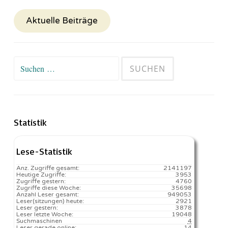
Aktuelle Beiträge
Suchen
nach:
Statistik
Lese-Statistik
Anz. Zugriffe gesamt:
2141197
Heutige Zugriffe:
3953
Zugriffe gestern:
4760
Zugriffe diese Woche:
35698
Anzahl Leser gesamt:
949053
Leser(sitzungen) heute:
2921️
Leser gestern:
3878
Leser letzte Woche:
19048️
Suchmaschinen
4
Leser gerade online:
14