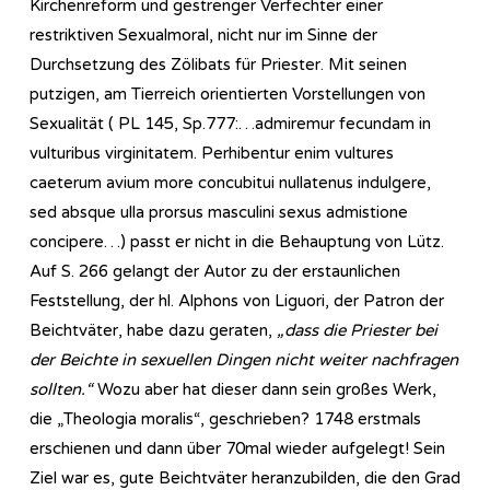
Kirchenreform und gestrenger Verfechter einer
restriktiven Sexualmoral, nicht nur im Sinne der
Durchsetzung des Zölibats für Priester. Mit seinen
putzigen, am Tierreich orientierten Vorstellungen von
Sexualität ( PL 145, Sp.777:…admiremur fecundam in
vulturibus virginitatem. Perhibentur enim vultures
caeterum avium more concubitui nullatenus indulgere,
sed absque ulla prorsus masculini sexus admistione
concipere…) passt er nicht in die Behauptung von Lütz.
Auf S. 266 gelangt der Autor zu der erstaunlichen
Feststellung, der hl. Alphons von Liguori, der Patron der
Beichtväter, habe dazu geraten,
„dass die Priester bei
der Beichte in sexuellen Dingen nicht weiter nachfragen
sollten.“
Wozu aber hat dieser dann sein großes Werk,
die „Theologia moralis“, geschrieben? 1748 erstmals
erschienen und dann über 70mal wieder aufgelegt! Sein
Ziel war es, gute Beichtväter heranzubilden, die den Grad