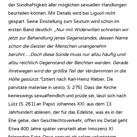
der Sündhaftigkeit aller möglichen sexuellen Handlungen
beurteilen können. Mit Details wird bei Liguori nicht
gespart. Seine Einstellung zum Sextum wird schon im
ersten Band deutlich:
„Nur mit Widerwillen schreiten wir
jetzt zur Behandlung jenes Gegenstandes, dessen Name
schon die Geister der Menschen unangenehm
berührt….Doch diese Sünde muss nur allzu häufig und
allzu reichlich Gegenstand der Beichten werden. Gerade
ihretwegen wird der größte Teil der Verdammten in die
Hölle gestürzt.“
(zitiert nach Karl-Heinz Kleber, De
parvitate materiae in sexto, S. 275). Dass die Kirche
keineswegs sexualfeindlich und prüde sei, lässt sich nach
Lütz (S. 261) an Papst Johannes XXI. aus dem 13.
Jahrhundert ablesen, der für das Edelste, was es in der
Ehe gebe, den Geschlechtsverkehr, offen ins Detail geht.
Etwa 400 Jahre später verurteilt aber Innozenz XI.
folgenden Satz: Opus conjugii ob solam voluptetem