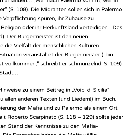
ilien anlanden… „Wer nach Palermo kommt, wer in
er“ (S. 108). Die Migranten sollen sich in Palermo
 Verpflichtung spüren, ihr Zuhause zu
e Religion oder ihr Herkunftsland verteidigen…Das
bd). Der Bürgermeister ist den neuen
ie die Vielfalt der menschlichen Kulturen
Situation veranstaltet der Bürgermeister („bin
st vollkommen,“ schreibt er schmunzelnd, S. 109)
 Stadt…
nweise zu einem Beitrag in „Voici di Sicilia“
u allen anderen Texten (und Liedern!) im Buch.
isierung der Mafia und zu Palermo als einem Ort
lt Roberto Scarpinato (S. 118 – 129) sollte jeder
sten Stand der Kenntnisse zu den Mafia-