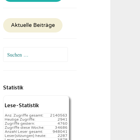
Aktuelle Beiträge
Suchen
nach:
Statistik
Lese-Statistik
Anz. Zugriffe gesamt:
2140563
Heutige Zugriffe:
2941
Zugriffe gestern:
4760
Zugriffe diese Woche:
34686
Anzahl Leser gesamt:
948041
Leser(sitzungen) heute:
2287️
Leser gestern:
3878