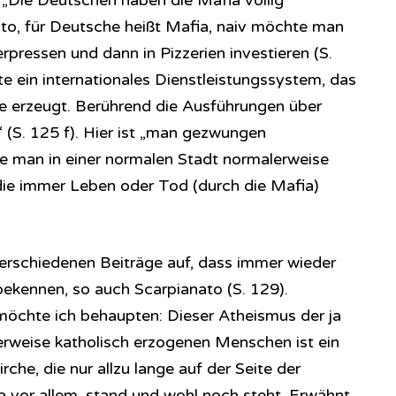
l. „Die Deutschen haben die Mafia völlig
ato, für Deutsche heißt Mafia, naiv möchte man
pressen und dann in Pizzerien investieren (S.
te ein internationales Dienstleistungssystem, das
e erzeugt. Berührend die Ausführungen über
 (S. 125 f). Hier ist „man gezwungen
ie man in einer normalen Stadt normalerweise
 die immer Leben oder Tod (durch die Mafia)
 verschiedenen Beiträge auf, dass immer wieder
bekennen, so auch Scarpianato (S. 129).
 möchte ich behaupten: Dieser Atheismus der ja
rweise katholisch erzogenen Menschen ist ein
rche, die nur allzu lange auf der Seite der
 vor allem, stand und wohl noch steht. Erwähnt