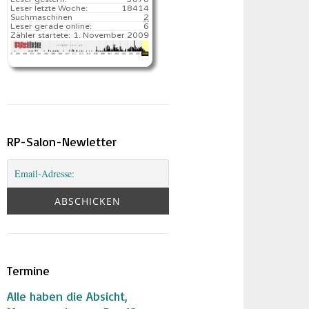
Leser letzte Woche:
18414️
Suchmaschinen
2
Leser gerade online:
6
Zähler startete:
1. November 2009
RP-Salon-Newletter
Termine
Alle haben die Absicht,