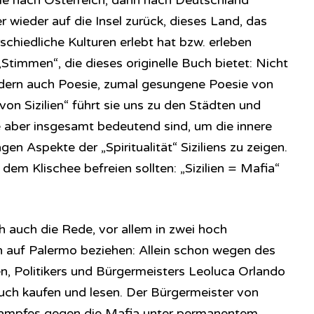
 sie nach Österreich, dann nach Deutschland
 wieder auf die Insel zurück, dieses Land, das
schiedliche Kulturen erlebt hat bzw. erleben
„Stimmen“, die dieses originelle Buch bietet: Nicht
ndern auch Poesie, zumal gesungene Poesie von
von Sizilien“ führt sie uns zu den Städten und
die aber insgesamt bedeutend sind, um die innere
n Aspekte der „Spiritualität“ Siziliens zu zeigen.
em Klischee befreien sollten: „Sizilien = Mafia“
h auch die Rede, vor allem in zwei hoch
ch auf Palermo beziehen: Allein schon wegen des
n, Politikers und Bürgermeisters Leoluca Orlando
uch kaufen und lesen. Der Bürgermeister von
Kampfes gegen die Mafia unter permanentem