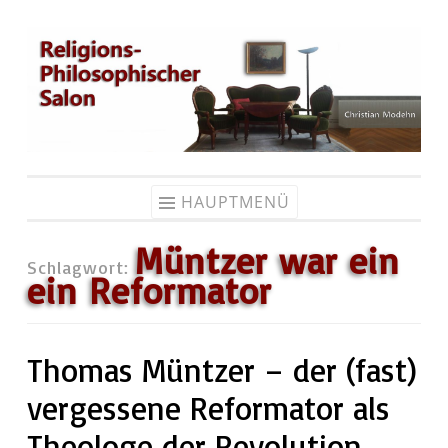
Zum
Inhalt
springen
HAUPTMENÜ
Müntzer war ein
Schlagwort:
ein Reformator
Thomas Müntzer – der (fast)
vergessene Reformator als
Theologe der Revolution