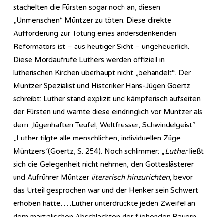
stachelten die Fürsten sogar noch an, diesen
„Unmenschen“ Müntzer zu töten. Diese direkte
Aufforderung zur Tötung eines andersdenkenden
Reformators ist – aus heutiger Sicht – ungeheuerlich.
Diese Mordaufrufe Luthers werden offiziell in
lutherischen Kirchen überhaupt nicht „behandelt“. Der
Müntzer Spezialist und Historiker Hans-Jügen Goertz
schreibt: Luther stand explizit und kämpferisch aufseiten
der Fürsten und warnte diese eindringlich vor Müntzer als
dem „lügenhaften Teufel, Weltfresser, Schwindelgeist“.
„Luther tilgte alle menschlichen, individuellen Züge
Müntzers“(Goertz, S. 254). Noch schlimmer: „
Luther
ließt
sich die Gelegenheit nicht nehmen, den Gotteslästerer
und Aufrührer Müntzer
literarisch hinzurichten
, bevor
das Urteil gesprochen war und der Henker sein Schwert
erhoben hatte. …Luther unterdrückte jeden Zweifel an
dem martialischen Abschlachten der fliehenden Bauern