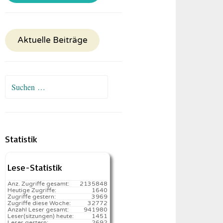
Aktuelle Beiträge
Suchen
nach:
Statistik
Lese-Statistik
Anz. Zugriffe gesamt:
2135848
Heutige Zugriffe:
1640
Zugriffe gestern:
3969
Zugriffe diese Woche:
32772
Anzahl Leser gesamt:
941980
Leser(sitzungen) heute:
1451️
Leser gestern:
2692