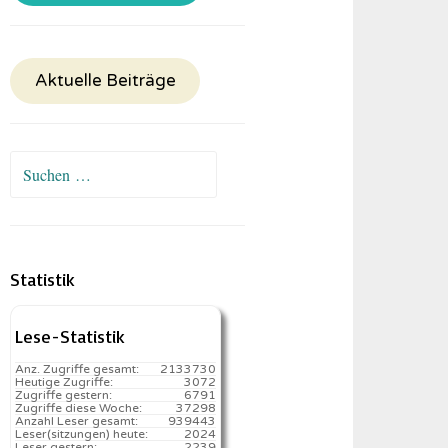
Aktuelle Beiträge
Suchen
nach:
Statistik
Lese-Statistik
Anz. Zugriffe gesamt:
2133730
Heutige Zugriffe:
3072
Zugriffe gestern:
6791
Zugriffe diese Woche:
37298
Anzahl Leser gesamt:
939443
Leser(sitzungen) heute:
2024️
Leser gestern:
2239