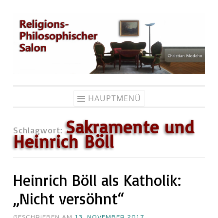
Zum
Inhalt
springen
HAUPTMENÜ
Sakramente und
Schlagwort:
Heinrich Böll
Heinrich Böll als Katholik:
„Nicht versöhnt“
GESCHRIEBEN AM
13. NOVEMBER 2017