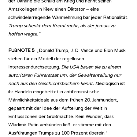
der Ukraine die Schuld am Krieg und nennt seinen
Amtskollegen in Kiew einen Diktator – eine
schwindelerregende Wahrnehmung bar jeder Rationalität.
Trump schenkt dem Kreml mehr, als der jemals zu
hoffen wagte.“
FUßNOTE 5
: „Donald Trump, J. D. Vance und Elon Musk
stehen für ein Modell der regellosen
Interessendurchsetzung.
Die USA bauen sie zu einem
autoritären Führerstaat um, der Gewaltenteilung nur
noch aus den Geschichtsbüchern kennt. I
deologisch ist
ihr Handeln eingebettet in antifeministische
Männlichkeitsideale aus dem frühen 20. Jahrhundert,
gepaart mit der Idee der Aufteilung der Welt in
Einflusszonen der Großmächte. Kein Wunder, dass
Wladimir Putin verkünden ließ, er stimme mit den
Ausführungen Trumps zu 100 Prozent überein.“