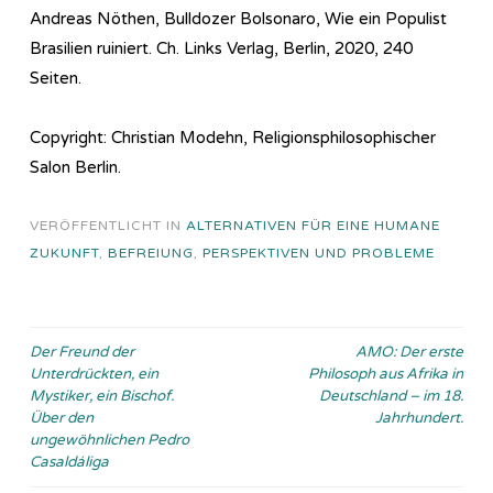
Andreas Nöthen, Bulldozer Bolsonaro, Wie ein Populist
Brasilien ruiniert. Ch. Links Verlag, Berlin, 2020, 240
Seiten.
Copyright: Christian Modehn, Religionsphilosophischer
Salon Berlin.
VERÖFFENTLICHT IN
ALTERNATIVEN FÜR EINE HUMANE
ZUKUNFT
,
BEFREIUNG
,
PERSPEKTIVEN UND PROBLEME
Beitragsnavigation
Der Freund der
AMO: Der erste
Unterdrückten, ein
Philosoph aus Afrika in
Mystiker, ein Bischof.
Deutschland – im 18.
Über den
Jahrhundert.
ungewöhnlichen Pedro
Casaldáliga