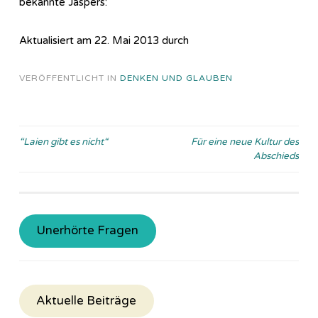
bekannte Jaspers:
Aktualisiert am 22. Mai 2013 durch
VERÖFFENTLICHT IN
DENKEN UND GLAUBEN
Beitragsnavigation
“Laien gibt es nicht“
Für eine neue Kultur des
Abschieds
Unerhörte Fragen
Aktuelle Beiträge