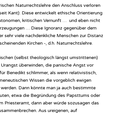
orischen Naturrechtslehre den Anschluss verloren
eit Kant): Diese entwickelt ethische Orientierung
utonomen, kritischen Vernunft … und eben nicht
berzeugungen … Diese Ignoranz gegenüber dem
er sehr viele nachdenkliche Menschen zur Distanz
rscheinenden Kirchen -, d.h. Naturrechtslehre.
rischen (selbst theologisch längst umstrittenen)
e Urangst überwinden, die panische Angst vor
ür Benedikt schlimmer, als wenn relativistisch,
rmeneutischen Wissen die vorgeblich ewigen
t werden. Dann könnte man ja auch bestimmte
deuten, etwa die Begründung des Papsttums oder
m Priesteramt, dann aber würde sozusagen das
usammenbrechen. Aus ureigenen, auf