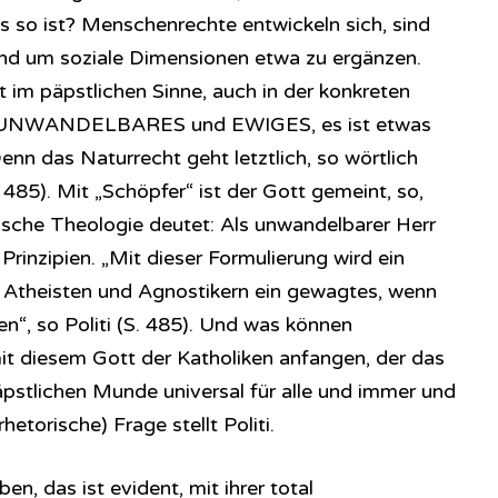
so ist? Menschenrechte entwickeln sich, sind
nd um soziale Dimensionen etwa zu ergänzen.
 im päpstlichen Sinne, auch in der konkreten
as UNWANDELBARES und EWIGES, es ist etwas
enn das Naturrecht geht letztlich, so wörtlich
 485). Mit „Schöpfer“ ist der Gott gemeint, so,
nische Theologie deutet: Als unwandelbarer Herr
rinzipien. „Mit dieser Formulierung wird ein
t Atheisten und Agnostikern ein gewagtes, wenn
n“, so Politi (S. 485). Und was können
t diesem Gott der Katholiken anfangen, der das
äpstlichen Munde universal für alle und immer und
hetorische) Frage stellt Politi.
n, das ist evident, mit ihrer total