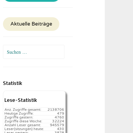
Aktuelle Beiträge
Suchen
nach:
Statistik
Lese-Statistik
Anz. Zugriffe gesamt:
2138706
Heutige Zugriffe:
479
Zugriffe gestern:
4760
Zugriffe diese Woche:
32224
Anzahl Leser gesamt:
945579
Leser(sitzungen) heute:
430️
Leser gestern:
3878