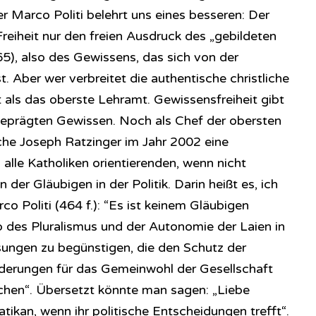
r Marco Politi belehrt uns eines besseren: Der
 Freiheit nur den freien Ausdruck des „gebildeten
65), also des Gewissens, das sich von der
t. Aber wer verbreitet die authentische christliche
t als das oberste Lehramt. Gewissensfreiheit gibt
h geprägten Gewissen. Noch als Chef der obersten
che Joseph Ratzinger im Jahr 2002 eine
 alle Katholiken orientierenden, wenn nicht
der Gläubigen in der Politik. Darin heißt es, ich
o Politi (464 f.): “Es ist keinem Gläubigen
ip des Pluralismus und der Autonomie der Laien in
ösungen zu begünstigen, die den Schutz der
derungen für das Gemeinwohl der Gesellschaft
hen“. Übersetzt könnte man sagen: „Liebe
atikan, wenn ihr politische Entscheidungen trefft“.