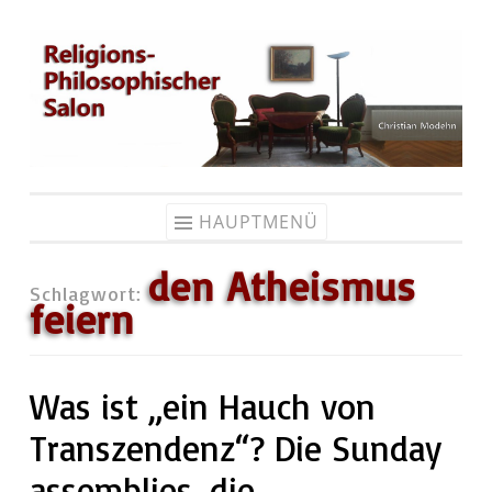
Zum
Inhalt
springen
HAUPTMENÜ
den Atheismus
Schlagwort:
feiern
Was ist „ein Hauch von
Transzendenz“? Die Sunday
assemblies, die