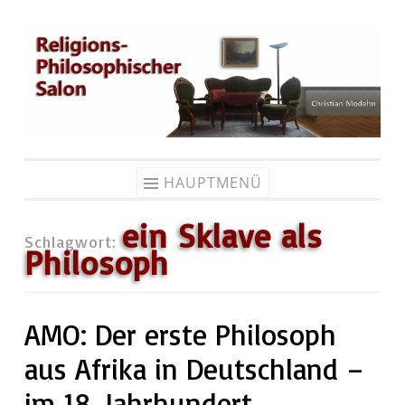
Zum
Inhalt
springen
HAUPTMENÜ
ein Sklave als
Schlagwort:
Philosoph
AMO: Der erste Philosoph
aus Afrika in Deutschland –
im 18. Jahrhundert.