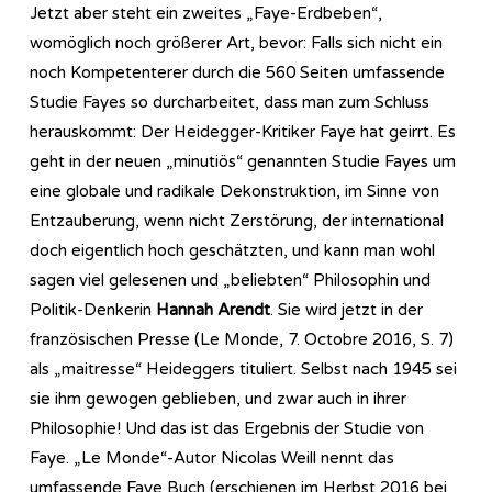
Jetzt aber steht ein zweites „Faye-Erdbeben“,
womöglich noch größerer Art, bevor: Falls sich nicht ein
noch Kompetenterer durch die 560 Seiten umfassende
Studie Fayes so durcharbeitet, dass man zum Schluss
herauskommt: Der Heidegger-Kritiker Faye hat geirrt. Es
geht in der neuen „minutiös“ genannten Studie Fayes um
eine globale und radikale Dekonstruktion, im Sinne von
Entzauberung, wenn nicht Zerstörung, der international
doch eigentlich hoch geschätzten, und kann man wohl
sagen viel gelesenen und „beliebten“ Philosophin und
Politik-Denkerin
Hannah Arendt
. Sie wird jetzt in der
französischen Presse (Le Monde, 7. Octobre 2016, S. 7)
als „maitresse“ Heideggers tituliert. Selbst nach 1945 sei
sie ihm gewogen geblieben, und zwar auch in ihrer
Philosophie! Und das ist das Ergebnis der Studie von
Faye. „Le Monde“-Autor Nicolas Weill nennt das
umfassende Faye Buch (erschienen im Herbst 2016 bei