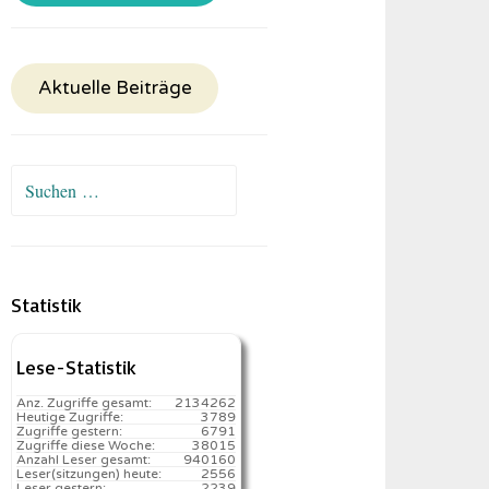
Aktuelle Beiträge
Suchen
nach:
Statistik
Lese-Statistik
Anz. Zugriffe gesamt:
2134262
Heutige Zugriffe:
3789
Zugriffe gestern:
6791
Zugriffe diese Woche:
38015
Anzahl Leser gesamt:
940160
Leser(sitzungen) heute:
2556️
Leser gestern:
2239