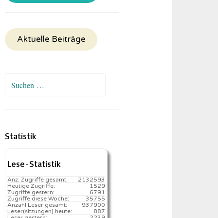
Aktuelle Beiträge
Suchen
nach:
Statistik
Lese-Statistik
Anz. Zugriffe gesamt:
2132593
Heutige Zugriffe:
1529
Zugriffe gestern:
6791
Zugriffe diese Woche:
35755
Anzahl Leser gesamt:
937900
Leser(sitzungen) heute:
887️
Leser gestern:
2239