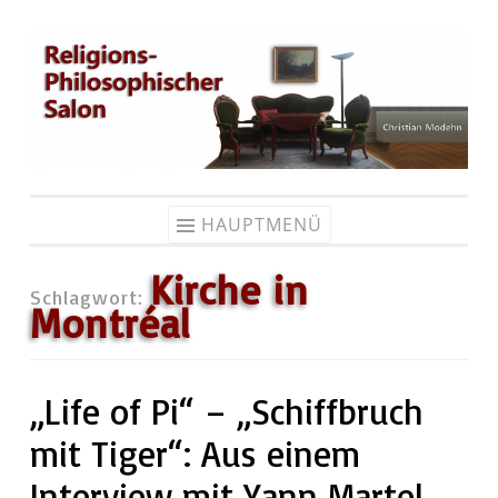
Zum
Inhalt
springen
HAUPTMENÜ
Kirche in
Schlagwort:
Montréal
„Life of Pi“ – „Schiffbruch
mit Tiger“: Aus einem
Interview mit Yann Martel