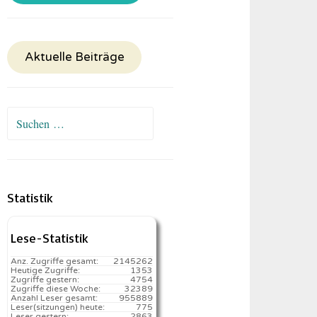
Aktuelle Beiträge
Suchen
nach:
Statistik
Lese-Statistik
Anz. Zugriffe gesamt:
2145262
Heutige Zugriffe:
1353
Zugriffe gestern:
4754
Zugriffe diese Woche:
32389
Anzahl Leser gesamt:
955889
Leser(sitzungen) heute:
775️
Leser gestern:
2863