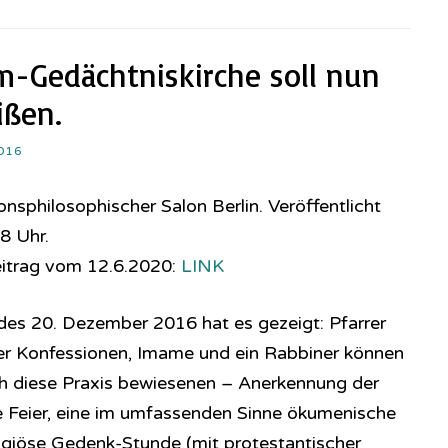
m-Gedächtniskirche soll nun
ißen.
016
nsphilosophischer Salon Berlin. Veröffentlicht
8 Uhr.
eitrag vom 12.6.2020:
LINK
es 20. Dezember 2016 hat es gezeigt: Pfarrer
her Konfessionen, Imame und ein Rabbiner können
h diese Praxis bewiesenen – Anerkennung der
se Feier, eine im umfassenden Sinne ökumenische
eligiöse Gedenk-Stunde (mit protestantischer