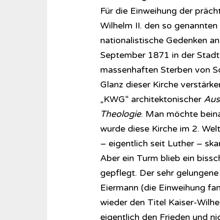
Für die Einweihung der präch
Wilhelm II. den so genannten
nationalistische Gedenken an
September 1871 in der Stadt S
massenhaften Sterben von Sol
Glanz dieser Kirche verstärke
„KWG“ architektonischer
Aus
Theologie
. Man möchte beina
wurde diese Kirche im 2. Weltk
– eigentlich seit Luther – sk
Aber ein Turm blieb ein bissc
gepflegt. Der sehr gelungen
Eiermann (die Einweihung fa
wieder den Titel Kaiser-Wil
eigentlich den Frieden und ni