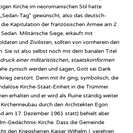
tigen Kirche im neoromanischen Stil hatte
 „Sedan-Tag“ gewünscht, also das deutsch-
 die Kapitulation der französischen Armee am 2.
edan. Militärische Siege, erkauft mit
daten und Zivilisten, sollten von vornherein den
n. Sie ist also selbst noch mit dem banalen Titel
druck einer militaristischen, staatskonformen
he zynisch werden und sagen, Gott sei Dank
rieg zerstört. Denn mit ihr ging, symbolisch, die
andalöse Kirche-Staat-Einheit in die Trümmer.
hen erhalten und er wird als Ruine ständig weiter
e Kirchenneubau durch den Architekten Egon
nd am 17. Dezember 1961 statt) behielt aber
helm-Gedächtnis-Kirche. Dass die Gemeinde
cht den Kriegsherren Kaiser Wilhelm I. verehren