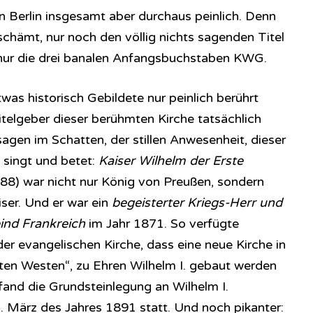
n Berlin insgesamt aber durchaus peinlich. Denn
schämt, nur noch den völlig nichts sagenden Titel
 nur die drei banalen Anfangsbuchstaben KWG.
twas historisch Gebildete nur peinlich berührt
itelgeber dieser berühmten Kirche tatsächlich
agen im Schatten, der stillen Anwesenheit, dieser
 singt und betet:
Kaiser Wilhelm der Erste
88) war nicht nur König von Preußen, sondern
ser. Und er war ein
begeisterter Kriegs-Herr und
eind Frankreich
im Jahr 1871. So verfügte
 der evangelischen Kirche, dass eine neue Kirche in
lten Westen“, zu Ehren Wilhelm I. gebaut werden
fand die Grundsteinlegung an Wilhelm I.
. März des Jahres 1891 statt. Und noch pikanter: