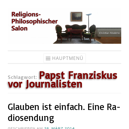
Zum
Inhalt
springen
HAUPTMENÜ
Papst Franziskus
Schlagwort:
vor Journalisten
Glauben ist einfach. Eine Ra­
dio­sen­dung
GESCHRIEBEN AM
26. MÄRZ 2014