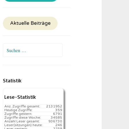
Aktuelle Beiträge
Suchen
nach:
Statistik
Lese-Statistik
Anz. Zugriffe gesamt:
2131952
Heutige Zugriffe:
359
Zugriffe gestern:
6791
Zugriffe diese Woche:
34585
Anzahl Leser gesamt:
936730
Leser(sitzungen) heute:
246️
Leser gestern:
2239