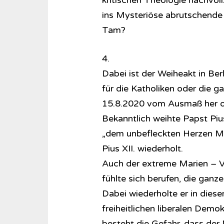
kritischen Theologie nachvol
ins Mysteriöse abrutschend
Tam?
4.
Dabei ist der Weiheakt in Berl
für die Katholiken oder die 
15.8.2020 vom Ausmaß her of
Bekanntlich weihte Papst Piu
„dem unbefleckten Herzen Ma
Pius XII. wiederholt.
Auch der extreme Marien – Ver
fühlte sich berufen, die gan
Dabei wiederholte er in diese
freiheitlichen liberalen Demo
besteht die Gefahr, dass de