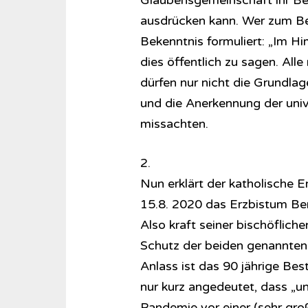
Glaubensgemeinschaft ihr Be
ausdrücken kann. Wer zum Bei
Bekenntnis formuliert: „Im Hi
dies öffentlich zu sagen. Alle
dürfen nur nicht die Grundl
und die Anerkennung der univ
missachten.
2.
Nun erklärt der katholische E
15.8. 2020 das Erzbistum Ber
Also kraft seiner bischöflich
Schutz der beiden genannten 
Anlass ist das 90 jährige Be
nur kurz angedeutet, dass „u
Pandemie vor einer (sehr gro