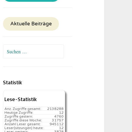
Aktuelle Beiträge
Suchen
nach:
Statistik
Lese-Statistik
Anz. Zugriffe gesamt:
2138288
Heutige Zugriffe:
12
Zugriffe gestern:
4760
Zugriffe diese Woche:
31757
Anzahl Leser gesamt:
945112
Leser(sitzungen) heute:
12️
Leser gestern:
3878