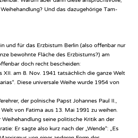
lziehbar. Warum aber dann diese anspruchsvolle,
e Weihehandlung? Und das dazugehörige Tam-
in und für das Erzbistum Berlin (also offenbar nur
ganze bewohnte Fläche des Erzbistums?) am
fenbar doch recht bescheiden:
s XII. am 8. Nov. 1941 tatsächlich die ganze Welt
rias“. Diese universale Weihe wurde 1954 von
ehrer, der polnische Papst Johannes Paul II.,
ze Welt von Fatima aus 13. Mai 1991 zu weihen.
r Weihehandlung seine politische Kritik an der
kratie: Er sagte also kurz nach der „Wende“: „Es
r Marxismus von einer anderen Form des