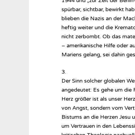
1944 und „zur Zeit der Berlin
spürbar, sichtbar, bewirkt ha
blieben die Nazis an der Mach
heftig weiter und die Krema
nicht zerbombt. Ob das mater
– amerikanische Hilfe oder a
Mariens gelang, sei dahin gest
3.
Der Sinn solcher globalen W
angedeutet: Es gehe um die 
Herz größer ist als unser Herz
von Angst, sondern vom Vertr
Bistums an die Herzen Jesu u
um Vertrauen in den Lebenssin