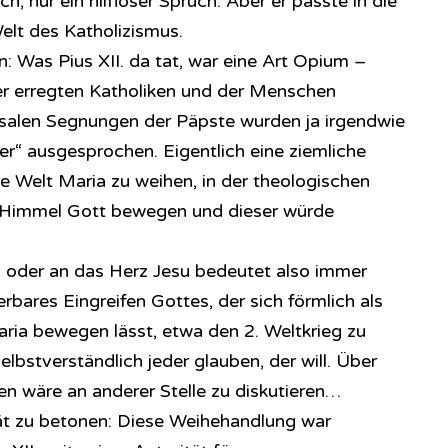
h, nur ein hilfloser Spruch. Aber er passte in die
lt des Katholizismus.
n: Was Pius XII. da tat, war eine Art Opium –
er erregten Katholiken und der Menschen
rsalen Segnungen der Päpste wurden ja irgendwie
r“ ausgesprochen. Eigentlich eine ziemliche
 Welt Maria zu weihen, in der theologischen
 Himmel Gott bewegen und dieser würde
 oder an das Herz Jesu bedeutet also immer
bares Eingreifen Gottes, der sich förmlich als
ia bewegen lässt, etwa den 2. Weltkrieg zu
elbstverständlich jeder glauben, der will. Über
en wäre an anderer Stelle zu diskutieren…
tät zu betonen: Diese Weihehandlung war