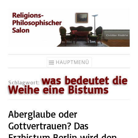
Zum
Inhalt
springen
HAUPTMENÜ
was bedeutet die
Schlagwort:
Weihe eine Bistums
Aberglaube oder
Gottvertrauen? Das
Erzbistum Berlin wird den