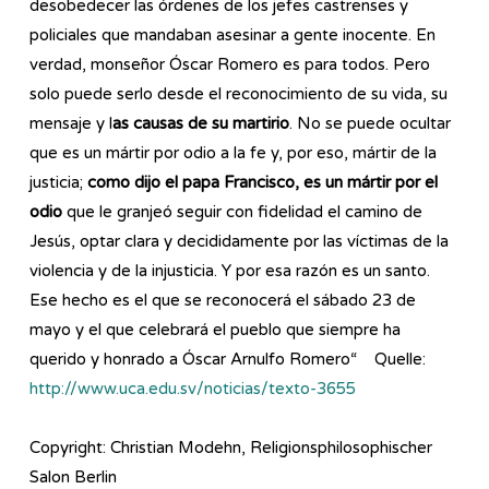
desobedecer las órdenes de los jefes castrenses y
policiales que mandaban asesinar a gente inocente. En
verdad, monseñor Óscar Romero es para todos. Pero
solo puede serlo desde el reconocimiento de su vida, su
mensaje y l
as causas de su martirio
. No se puede ocultar
que es un mártir por odio a la fe y, por eso, mártir de la
justicia;
como dijo el papa Francisco, es un mártir por el
odio
que le granjeó seguir con fidelidad el camino de
Jesús, optar clara y decididamente por las víctimas de la
violencia y de la injusticia. Y por esa razón es un santo.
Ese hecho es el que se reconocerá el sábado 23 de
mayo y el que celebrará el pueblo que siempre ha
querido y honrado a Óscar Arnulfo Romero“ Quelle:
http://www.uca.edu.sv/noticias/texto-3655
Copyright: Christian Modehn, Religionsphilosophischer
Salon Berlin