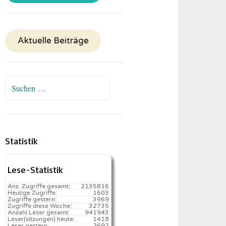
Aktuelle Beiträge
Suchen
nach:
Statistik
Lese-Statistik
Anz. Zugriffe gesamt:
2135816
Heutige Zugriffe:
1603
Zugriffe gestern:
3969
Zugriffe diese Woche:
32735
Anzahl Leser gesamt:
941943
Leser(sitzungen) heute:
1418️
Leser gestern:
2692