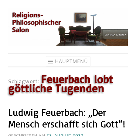
Zum
Inhalt
springen
HAUPTMENÜ
Feuerbach lobt
Schlagwort:
göttliche Tugenden
Ludwig Feuerbach: „Der
Mensch erschafft sich Gott“!
GESCHRIEBEN AM
22. AUGUST 2022