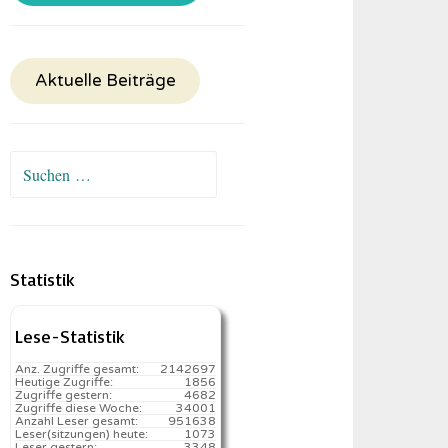
Aktuelle Beiträge
Suchen
nach:
Statistik
Lese-Statistik
Anz. Zugriffe gesamt:
2142697
Heutige Zugriffe:
1856
Zugriffe gestern:
4682
Zugriffe diese Woche:
34001
Anzahl Leser gesamt:
951638
Leser(sitzungen) heute:
1073️
Leser gestern:
3348