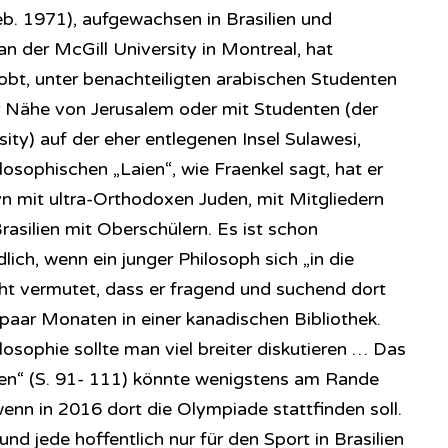
eb. 1971), aufgewachsen in Brasilien und
an der McGill University in Montreal, hat
robt, unter benachteiligten arabischen Studenten
er Nähe von Jerusalem oder mit Studenten (der
sity) auf der eher entlegenen Insel Sulawesi,
losophischen „Laien“, wie Fraenkel sagt, hat er
yn mit ultra-Orthodoxen Juden, mit Mitgliedern
asilien mit Oberschülern. Es ist schon
dlich, wenn ein junger Philosoph sich „in die
cht vermutet, dass er fragend und suchend dort
in paar Monaten in einer kanadischen Bibliothek.
osophie sollte man viel breiter diskutieren … Das
ien“ (S. 91- 111) könnte wenigstens am Rande
enn in 2016 dort die Olympiade stattfinden soll.
und jede hoffentlich nur für den Sport in Brasilien