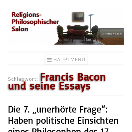
Zum
Inhalt
springen
HAUPTMENÜ
Francis Bacon
Schlagwort:
und seine Essays
Die 7. „unerhörte Frage“:
Haben politische Einsichten
eines Philosophen des 17.