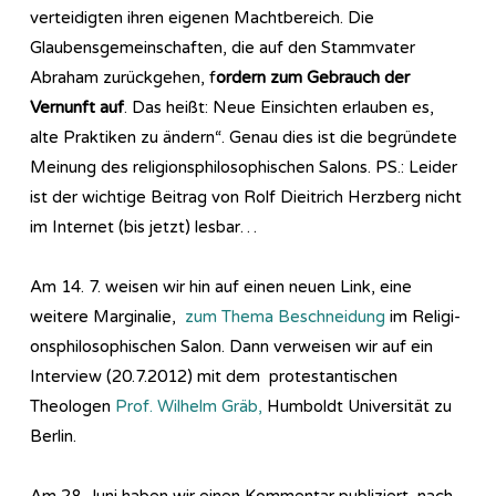
verteidigten ihren eigenen Machtbereich. Die
Glaubensgemeinschaften, die auf den Stammvater
Abraham zurückgehen, f
ordern zum Gebrauch der
Vernunft auf
. Das heißt: Neue Einsichten erlauben es,
alte Praktiken zu ändern“. Genau dies ist die begründete
Meinung des religionsphilosophischen Salons. PS.: Leider
ist der wichtige Beitrag von Rolf Dieitrich Herzberg nicht
im Internet (bis jetzt) lesbar…
Am 14. 7. weisen wir hin auf einen neuen Link, eine
weitere Marginalie,
zum Thema Beschneidung
im Re­li­gi­
ons­phi­lo­so­phi­sch­en Salon. Dann verweisen wir auf ein
Interview (20.7.2012) mit dem protestantischen
Theologen
Prof. Wilhelm Gräb,
Humboldt Universität zu
Berlin.
Am 28. Juni haben wir einen Kommentar publiziert, nach